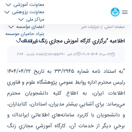
معاونت آموزشی
موسسه ژئوفيزيک
معاونت پژوهشی
دانشگاه تهران
مراکز ملی
اطلاعيه "برگزاري كارگاه آموزش مجازي زنگ
اعضای مؤسسه
صفحه اصلی
جزئیات خبر
بنیاد حامیان موسسه
ايرانداك" - موسسه ژئو فیزیک geophysics
اطلاعيه "برگزاري كارگاه آموزش مجازي زنگ ايرانداك"
تماس با ما
13 مرداد 1404 09:03
کد خبر : 117055390
تعداد بازدید : 686
"به استناد نامه شماره ۳۳/۲۹۴۵ به تاريخ ۱۴۰۴/۰۴/۲۲
رئيس محترم اداره روابط عمومي پژوهشگاه علوم و فناوري
اطلاعات ايران، به اطلاع كليه دانشجويان محترم
مي‌رساند: براي آشنايي بيشتر مديران، استادان، كتابداران،
و دانشجويان با كاربرد سامانه‌هاي اطلاعاتي ايرانداك و
برخي ديگر از خدمات آن، كارگاه آموزشي مجازي زنگ