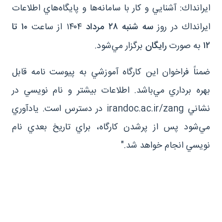
ايرانداك: آشنايي و كار با سامانه‌ها و پايگاه‌هاي اطلاعات
ايرانداك در روز
سه شنبه ۲۸ مرداد
۱۴۰۴ از ساعت
۱۰ تا
۱۲
به صورت
رايگان
برگزار مي‌شود.
ضمناً فراخوان اين كارگاه آموزشي به پيوست نامه قابل
بهره برداري مي‌باشد. اطلاعات بيشتر و نام نويسي در
نشاني irandoc.ac.ir/zang در دسترس است. يادآوري
مي‌شود پس از پرشدن كارگاه، براي تاريخ بعدي نام
نويسي انجام خواهد شد."