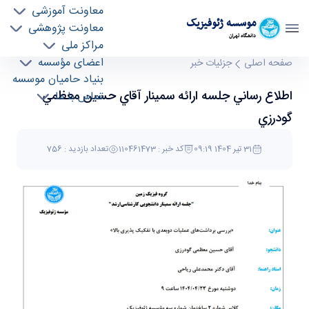
معاونت آموزشی
موسسه ژئوفيزيک
معاونت پژوهشی
دانشگاه تهران
مراکز ملی
اطلاع رساني جلسه ارائه سمينار آقاي حسين
اعضای مؤسسه
صفحه اصلی
جزئیات خبر
بنیاد حامیان موسسه
معظمي گودرزي - موسسه ژئو فیزیک geophysics
اطلاع رساني جلسه ارائه سمينار آقاي حسين معظمي
تماس با ما
گودرزي
31 تیر 1404 09:19
کد خبر : 110461473
تعداد بازدید : 756