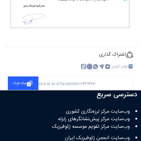
اشتراک گذاری
چاپ کردن
https://geophysics.ut.ac.ir/fa/article/110461473
لینک کوتاه
دسترسی سریع
وب‌سایت مرکز لرزه‌نگاری کشوری
وب‌سایت مرکز پیش‌نشانگرهای زلزله
وب‌سایت مرکز تقویم موسسه ژئوفیزیک
وب‌سایت انجمن ژئوفیزیک ایران