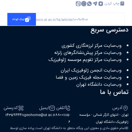
چاپ کردن
https://geophysics.ut.ac.ir/fa/article/10092402
لینک کوتاه
دسترسی سریع
وب‌سایت مرکز لرزه‌نگاری کشوری
وب‌سایت مرکز پیش‌نشانگرهای زلزله
وب‌سایت مرکز تقویم موسسه ژئوفیزیک
وب‌سایت انجمن ژئوفیزیک ایران
وب‌سایت مجله فیزیک زمین و فضا
وب‌سایت دانشگاه تهران
تماس با ما
آدرس
تلفن
ایمیل
کدپستی
تهران - انتهای کارگر شمالی - مؤسسه
88001115-
geohome@ut.ac.ir
1435944411
ژئوفیزیک دانشگاه تهران
6
©
تمام حقوق مادی و معنوی این وبگاه متعلق به دانشگاه تهران است.پیاده سازی توسط