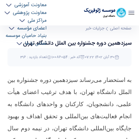
معاونت آموزشی
موسسه ژئوفيزيک
معاونت پژوهشی
دانشگاه تهران
مراکز ملی
سیزدهمین دوره جشنواره بین الملل دانشگاه تهران
اعضای مؤسسه
صفحه اصلی
جزئیات خبر
بنیاد حامیان موسسه
- موسسه ژئو فیزیک geophysics
سیزدهمین دوره جشنواره بین الملل دانشگاه تهران
تماس با ما
30 آبان 1402 07:22
کد خبر : 10086054
تعداد بازدید : 316
به استحضار می‌رساند سیزدهمین دوره جشنواره بین
الملل دانشگاه تهران، با هدف ترغیب اعضای هیأت
علمی، دانشجویان، کارکنان و واحدهای دانشگاه به
انجام فعالیت‌های بین‌المللی و تحقق اهداف و بهبود
جایگاه بین‌المللی دانشگاه تهران، در نیمه دوم سال