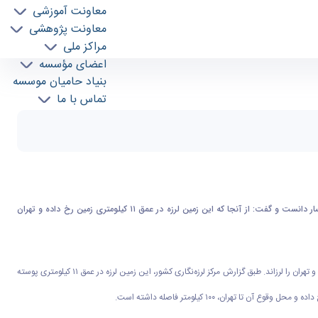
معاونت آموزشی
معاونت پژوهشی
مراکز ملی
اعضای مؤسسه
بنیاد حامیان موسسه
تماس با ما
رئیس موسسه ژئوفیزیک دانشگاه تهران، احساس لرزش زمین توسط شهروندان تهرانی در سحرگاه امروز را مربوط به زلزله ۴.۸ ریشتری گرمسار دانست و گفت: از آنجا که این زمین لرزه در عمق ۱۱ کیلومتری زمین رخ داده و تهران
، زمین‌لرزه‌ای به بزرگی ۴.۸ ریشتر، ساعت ۵ و ۱۶ دقیقه صبح امروز، یکشنبه ۱۳ آبان ماه، حوالی گرمسار واقع در مرز استان‌های سمنان و تهران را لرزاند. طبق گزارش مرکز لرزه‌نگاری کشور، این زمین لرزه در عمق ۱۱ کیلومتری پوسته