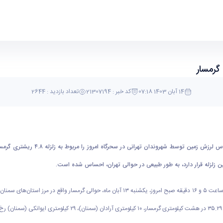
geo
14 آبان 1403 07:18
کد خبر : 21307194
تعداد بازدید : 2644