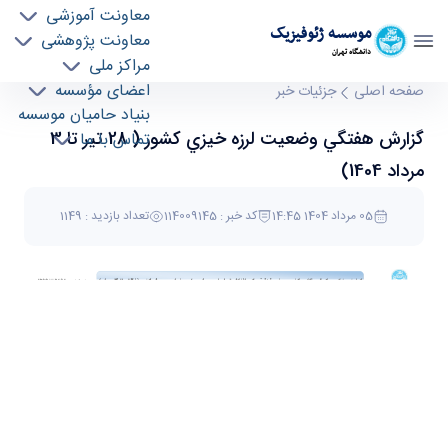
معاونت آموزشی
موسسه ژئوفيزيک
معاونت پژوهشی
دانشگاه تهران
مراکز ملی
گزارش هفتگي وضعيت لرزه خيزي كشور ( 28 تير تا
اعضای مؤسسه
صفحه اصلی
جزئیات خبر
بنیاد حامیان موسسه
3 مرداد 1404) - موسسه ژئو فیزیک geophysics
گزارش هفتگي وضعيت لرزه خيزي كشور ( 28 تير تا 3
تماس با ما
مرداد 1404)
05 مرداد 1404 14:45
کد خبر : 114009145
تعداد بازدید : 1149