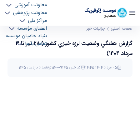
معاونت آموزشی
موسسه ژئوفيزيک
معاونت پژوهشی
دانشگاه تهران
مراکز ملی
گزارش هفتگي وضعيت لرزه خيزي كشور ( 28 تير تا
اعضای مؤسسه
صفحه اصلی
جزئیات خبر
بنیاد حامیان موسسه
3 مرداد 1404) - موسسه ژئو فیزیک geophysics
گزارش هفتگي وضعيت لرزه خيزي كشور ( 28 تير تا 3
تماس با ما
مرداد 1404)
05 مرداد 1404 14:45
کد خبر : 114009145
تعداد بازدید : 1145