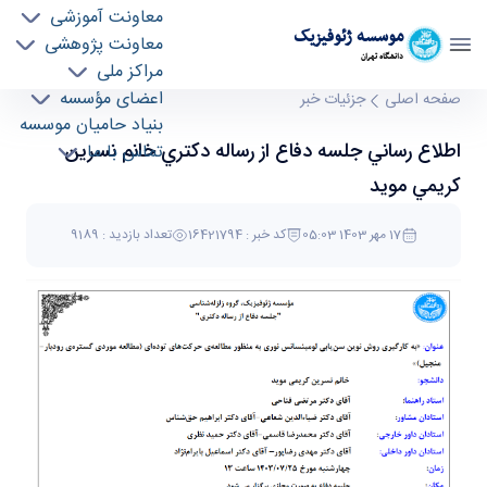
معاونت آموزشی
موسسه ژئوفيزيک
معاونت پژوهشی
دانشگاه تهران
مراکز ملی
اطلاع رساني جلسه دفاع از رساله دكتري خانم
اعضای مؤسسه
صفحه اصلی
جزئیات خبر
بنیاد حامیان موسسه
نسرين كريمي مويد - موسسه ژئو فیزیک
اطلاع رساني جلسه دفاع از رساله دكتري خانم نسرين
تماس با ما
geophysics
كريمي مويد
17 مهر 1403 05:03
کد خبر : 16421794
تعداد بازدید : 9189